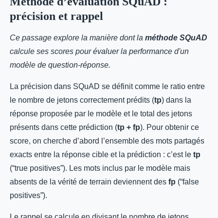
Méthode d’évaluation SQuAD :
précision et rappel
Ce passage explore la manière dont la
méthode SQuAD
calcule ses scores pour évaluer la performance d'un
modèle de question-réponse.
La précision dans SQuAD se définit comme le ratio entre
le nombre de jetons correctement prédits (
tp
) dans la
réponse proposée par le modèle et le total des jetons
présents dans cette prédiction (
tp + fp
). Pour obtenir ce
score, on cherche d’abord l’ensemble des mots partagés
exacts entre la réponse cible et la prédiction : c’est le
tp
(“true positives”). Les mots inclus par le modèle mais
absents de la vérité de terrain deviennent des
fp
(“false
positives”).
Le rappel se calcule en divisant le nombre de jetons